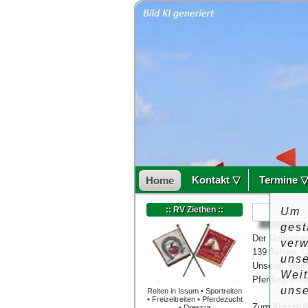
Kontakt ▽
Termine 
Home
:: RV Ziethen ::
Um 
ges
Der Reiterver
ver
139 Jahren. U
uns
Unsere Reit
Wei
Pferdesportfr
uns
Reiten in Issum • Sportreiten
• Freizeitreiten • Pferdezucht
Zum Abschluß 
• Dressur