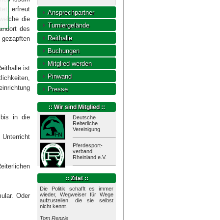
et, erfreut
Ansprechpartner
welche die
Turniergelände
andort des
Reithalle
h gezapften
Buchungen
Mitglied werden
ithalle ist
Pinwand
ichkeiten,
inrichtung
Presse
:: Wir sind Mitglied ::
bis in die
Deutsche
Reiterliche
Vereinigung
 Unterricht
Pferdesport-
verband
Rheinland e.V.
eiterlichen
:: Zitat ::
Die Politik schafft es immer
wieder, Wegweiser für Wege
ular. Oder
aufzustellen, die sie selbst
nicht kennt.
Tom Renzie