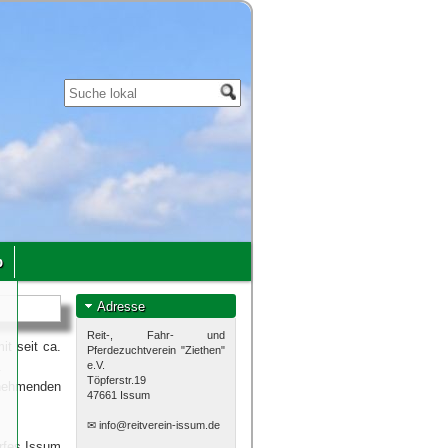
p
u
Adresse
,
Reit-, Fahr- und
t seit ca.
Pferdezuchtverein "Ziethen"
h
e.V.
.
.
Töpferstr.19
nehmenden
47661 Issum
n
✉
info@reitverein-issum.de
rfes Issum