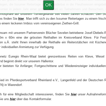
OK
gen, die Issumer Reitertage statt. Wunderbar in die Fleuthwiesen eingebett
Turnier in jedem Jahr einer großen Anzahl an Teilnehmern und Besuchern, 
tmosphäre auf unserem Turniergelände seit vielen Jahren schätzen. Den St
es finden Sie
hier
. Man trifft sich zu den Issumer Reitertagen zu einem frisc
zu einem leckeren Imbiss vom vereinseigenen Ziethen-Grill.
sam mit unserem Partnerverein Blücher Sevelen betriebene Josef-Diebels-Re
0m x 60m eine der grössten Reithallen im Kreisverband Kleve. Für Festl
n u.Ä. steht Ihnen innerhalb der Reithalle ein
Reiterstübchen
mit Küchene
 individuellen Anmietung zur Verfügung.
netz Euregio Rhein-Waal bietet grenzenloses Reiten von Kleve, Wesel 
nd beginnt direkt vor unserem Hallentor.
r bieteten für Anfänger, Fortgeschrittene und Wiedereinsteiger individuellen
lied im Pferdesportverband Rheinland e.V., Langenfeld und der Deutschen R
FN) in Warendorf.
 für eine Mitgliedschaft interessieren, finden Sie
hier
unser Aufnahmeform
Sie uns
hier
über das Kontaktformular.