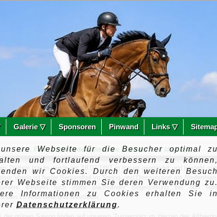
▽
Galerie ▽
Sponsoren
Pinwand
Links ▽
Sitema
unsere Webseite für die Besucher optimal z
Reit-, Fahr- und Pferdezuchtverein "Ziethen" e.V. über uns
talten und fortlaufend verbessern zu können
ein Ziethen Issum wurde am 18.07.1887 in Issum gegründet und besteht somi
wenden wir Cookies. Durch den weiteren Besuc
nser Verein ist fester Bestandteil im Spring- und Dressursport am Niederrhein
erer Webseite stimmen Sie deren Verwendung zu
turniere erfreuen sich stets wachsender Begeisterung bei den teil
tere Informationen zu Cookies erhalten Sie i
eunden im Rheinland und Westfalen.
erer
Datenschutzerklärung
.
der grünen Saison finden auf unserem Turnierplatz im Herzen des Altbierdo