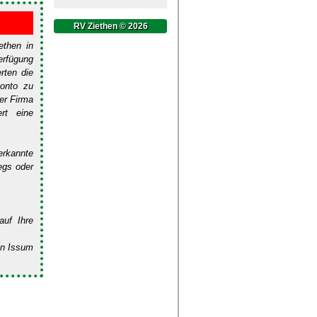
RV Ziethen © 2026
ethen in
erfügung
rten die
konto zu
der Firma
rt eine
erkannte
egs oder
auf Ihre
in Issum