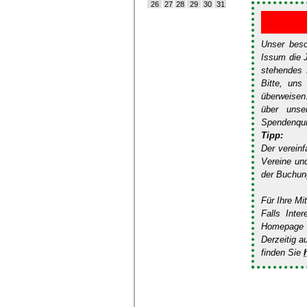
26
27
28
29
30
31
Unser beso
Issum die 
stehendes 
Bitte, uns
überweisen
über uns
Spendenquit
Tipp:
Der verein
Vereine un
der Buchung
Für Ihre Mi
Falls Inte
Homepage -
Derzeitig a
finden Sie