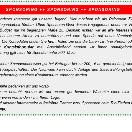
SPONSORING ++ SPONSORING ++ SPONSORING
nderes Interesse gilt unserer Jugend. Hier möchten wir als Reitverein Zi
Jugendarbeit fördern. Ohne Sponsoren lässt dieses Engagement unser zur V
Budget nur im begrenzten Maße zu. Deshalb richten wir an alle Interessie
 bei unserer Arbeit zu unterstützen und eine Spende auf unser Vereins
. Die Kontodaten finden Sie
hier
. Teilen Sie uns die Daten zu Ihrer Person o
er
Kontaktformular
mit. Anschließend senden wir Ihnen unaufgeforde
tung (gilt nicht für Spenden unter 200,-€) zu.
fachte Spendennachweis gilt bei Beträgen bis zu 200,- € an gemeinnützig an
d Körperschaften. Der Nachweis kann durch Vorlage des Bareinzahlungsbel
sbestätigung eines Kreditinstituts erbracht werden.
thilfe bedanken wir uns vorab.
resse besteht, setzen wir auf unsere gut besuchte Webseite einen Link 
 wenn vorhanden - mit Ihrem Logo.
uf unserer Internetseite aufgeführte Partner bzw. Sponsoren beim RV-Ziethen 
hier
.