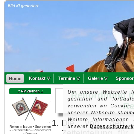
Kontakt ▽
Termine ▽
Galerie ▽
Sponsor
Home
:: RV Ziethen ::
Um unsere Webseite f
Reitordnung i
gestalten und fortlau
Re
verwenden wir Cookies
unserer Webseite stimm
Weitere Informationen
Die von den Vo
unserer
Datenschutzerk
Reiten in Issum • Sportreiten
Zeiteinteilung für 
• Freizeitreiten • Pferdezucht
• Dressur