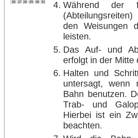
Während der fü
26
27
28
29
30
31
(Abteilungsreiten
den Weisungen d
leisten.
Das Auf- und Abs
erfolgt in der Mitte
Halten und Schrit
untersagt, wenn 
Bahn benutzen. De
Trab- und Galopp
Hierbei ist ein 
beachten.