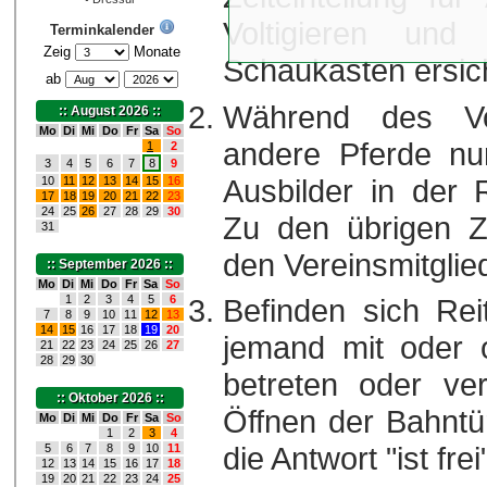
Voltigieren und 
Terminkalender
Zeig
Monate
Schaukasten ersich
ab
Während des Volt
:: August 2026 ::
Mo
Di
Mi
Do
Fr
Sa
So
andere Pferde nu
1
2
3
4
5
6
7
8
9
Ausbilder in der 
10
11
12
13
14
15
16
17
18
19
20
21
22
23
24
25
26
27
28
29
30
Zu den übrigen Ze
31
den Vereinsmitglie
:: September 2026 ::
Mo
Di
Mi
Do
Fr
Sa
So
1
2
3
4
5
6
Befinden sich Rei
7
8
9
10
11
12
13
14
15
16
17
18
19
20
jemand mit oder 
21
22
23
24
25
26
27
28
29
30
betreten oder ve
:: Oktober 2026 ::
Öffnen der Bahntür
Mo
Di
Mi
Do
Fr
Sa
So
1
2
3
4
die Antwort "ist fre
5
6
7
8
9
10
11
12
13
14
15
16
17
18
19
20
21
22
23
24
25