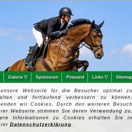
▽
Galerie ▽
Sponsoren
Pinwand
Links ▽
Sitema
unsere Webseite für die Besucher optimal z
Bilder zum Turnier
talten und fortlaufend verbessern zu können
wenden wir Cookies. Durch den weiteren Besuc
erer Webseite stimmen Sie deren Verwendung zu
tere Informationen zu Cookies erhalten Sie i
erer
Datenschutzerklärung
.