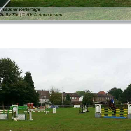
 | Issumer Reitertage
20.9.2015 | © RV-Ziethen Issum