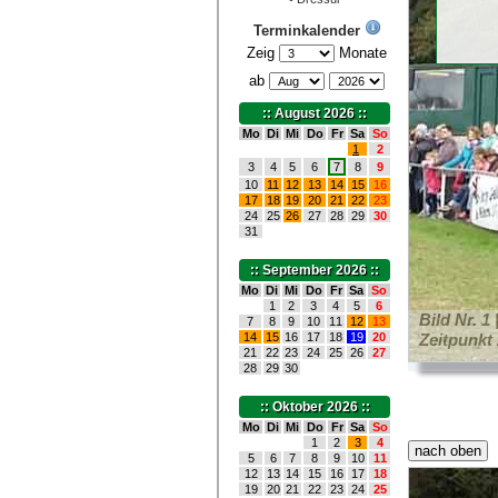
Terminkalender
Zeig
Monate
ab
:: August 2026 ::
Mo
Di
Mi
Do
Fr
Sa
So
1
2
3
4
5
6
7
8
9
10
11
12
13
14
15
16
17
18
19
20
21
22
23
24
25
26
27
28
29
30
31
:: September 2026 ::
Mo
Di
Mi
Do
Fr
Sa
So
1
2
3
4
5
6
Bild Nr. 1
7
8
9
10
11
12
13
14
15
16
17
18
19
20
Zeitpunkt 
21
22
23
24
25
26
27
28
29
30
:: Oktober 2026 ::
Mo
Di
Mi
Do
Fr
Sa
So
1
2
3
4
5
6
7
8
9
10
11
12
13
14
15
16
17
18
19
20
21
22
23
24
25