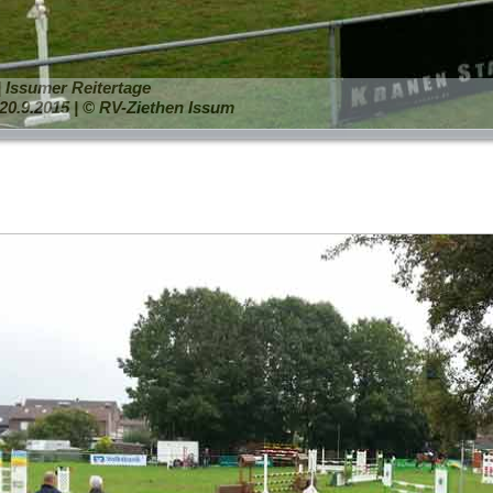
 | Issumer Reitertage
20.9.2015 | © RV-Ziethen Issum