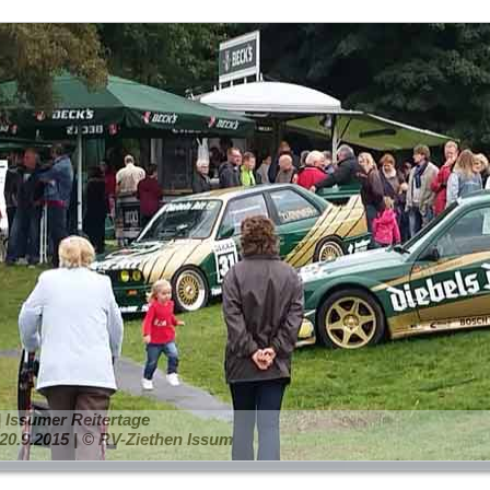
 | Issumer Reitertage
20.9.2015 | © RV-Ziethen Issum