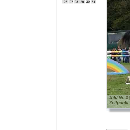
26
27
28
29
30
31
Bild Nr. 2
Zeitpunkt 