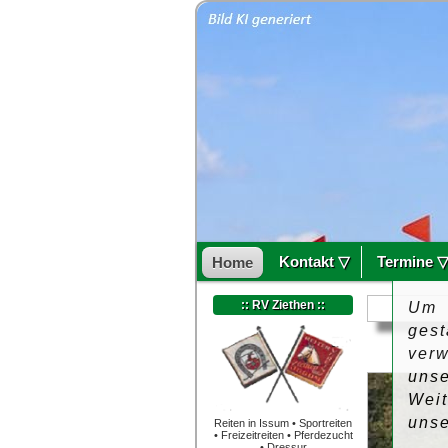
Kontakt ▽
Termine 
Home
:: RV Ziethen ::
Um 
ges
ver
uns
Wei
uns
Reiten in Issum • Sportreiten
• Freizeitreiten • Pferdezucht
• Dressur