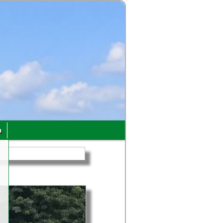
p
u
,
h
.
n