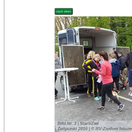
nach oben
Bild Nr. 3 | Start/Ziel
Zeitpunkt 2016 | © RV-Ziethen Issum