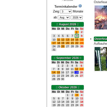
Osterfeu
Terminkalender
Zeig
Monate
ab
:: August 2026 ::
Mo
Di
Mi
Do
Fr
Sa
So
1
2
3
4
5
6
7
8
9
Osterfeu
10
11
12
13
14
15
16
17
18
19
20
21
22
23
Aufbauhe
24
25
26
27
28
29
30
31
:: September 2026 ::
Mo
Di
Mi
Do
Fr
Sa
So
1
2
3
4
5
6
7
8
9
10
11
12
13
14
15
16
17
18
19
20
21
22
23
24
25
26
27
28
29
30
:: Oktober 2026 ::
Mo
Di
Mi
Do
Fr
Sa
So
1
2
3
4
5
6
7
8
9
10
11
12
13
14
15
16
17
18
19
20
21
22
23
24
25