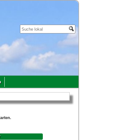
p
arten.
r