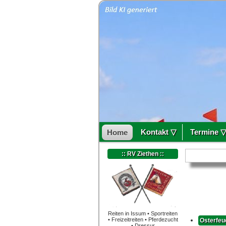
Kontakt ▽
Termine 
Home
:: RV Ziethen ::
Reiten in Issum • Sportreiten
• Freizeitreiten • Pferdezucht
Osterfeu
• Dressur