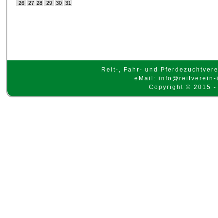
26
27
28
29
30
31
Reit-, Fahr- und Pferdezuchtvere
eMail: info@reitverein-
Copyright © 2015 -