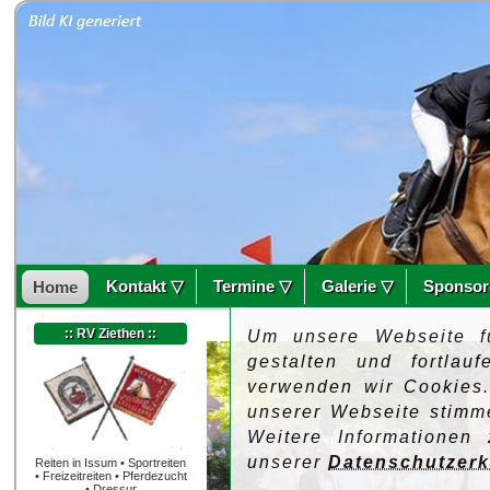
Kontakt ▽
Termine ▽
Galerie ▽
Sponsor
Home
:: RV Ziethen ::
Um unsere Webseite f
gestalten und fortlau
verwenden wir Cookies
unserer Webseite stimm
Weitere Informationen
unserer
Datenschutzerk
Reiten in Issum • Sportreiten
• Freizeitreiten • Pferdezucht
• Dressur