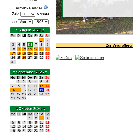
Terminkalender
Zeig
Monate
ab
:: August 2026 ::
Mo
Di
Mi
Do
Fr
Sa
So
1
2
3
4
5
6
7
8
9
Zur Vergrößerun
10
11
12
13
14
15
16
17
18
19
20
21
22
23
24
25
26
27
28
29
30
31
:: September 2026 ::
Mo
Di
Mi
Do
Fr
Sa
So
1
2
3
4
5
6
7
8
9
10
11
12
13
14
15
16
17
18
19
20
21
22
23
24
25
26
27
28
29
30
:: Oktober 2026 ::
Mo
Di
Mi
Do
Fr
Sa
So
1
2
3
4
5
6
7
8
9
10
11
12
13
14
15
16
17
18
19
20
21
22
23
24
25